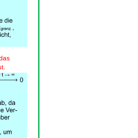
 das
t.