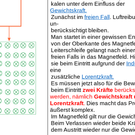
kalen
unter dem Einfluss der
Gewichtskraft.
Zunächst im
freien Fall
. Luftreib
un
-
berücksichtigt bleiben.
Man startet in einer gewissen E
von der Oberkante des Magnetfe
Leiterschleife gelangt nach einer
freien Falls in das Magnetfeld. Hi
sie beim Eintritt aufgrund der
Ind
eine
zusätzliche
Lorentzkraft.
Es müssen jetzt also für die B
beim Eintritt
zwei Kräfte
berücksi
werden, nämlich
Gewichtskraft
Lorentzkraft
.
Dies macht das P
äußerst komplex.
Im Magnetfeld gilt nur die Gewich
Beim Verlassen wieder beide Kr
dem Austritt wieder nur die Gewic