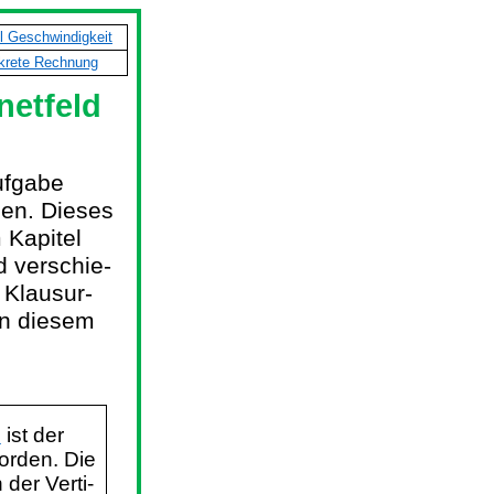
l Geschwindigkeit
krete Rechnung
netfeld
ufgabe
ben. Dieses
 Kapitel
nd
verschie
-
 Klausur-
in diesem
e
ist der
orden. Die
n der
Verti
-