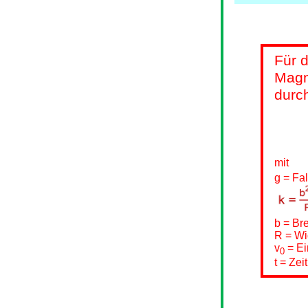
Für 
Magne
durch
mit
g = Fa
b = Bre
R = Wi
v
= Ei
0
t = Zei