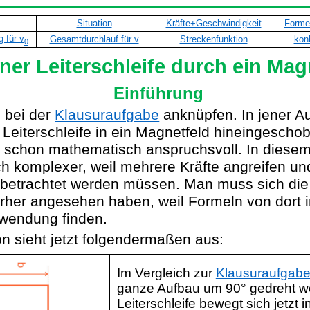
Situation
Kräfte+Geschwindigkeit
Forme
g für v
Gesamtdurchlauf für v
Streckenfunktion
kon
0
iner Leiterschleife durch ein Mag
Einführung
 bei der
Klausuraufgabe
anknüpfen. In jener A
 Leiterschleife in ein Magnetfeld hineingescho
schon mathematisch anspruchsvoll. In diesem
ch komplexer, weil mehrere Kräfte angreifen u
 betrachtet werden müssen. Man muss sich die
rher angesehen haben, weil Formeln von dort 
rwendung finden.
on sieht jetzt folgendermaßen aus:
Im Vergleich zur
Klausuraufgab
ganze Aufbau um 90° gedreht w
Leiterschleife bewegt sich jetzt i