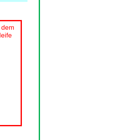
 dem
leife