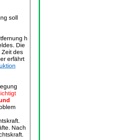
ung soll
ntfernung h
ldes. Die
 Zeit des
er erfährt
uktion
ewegung
chtigt
 und
roblem
tskraft.
äfte. Nach
htskraft.