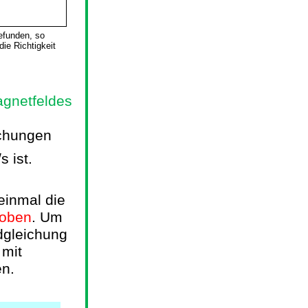
gefunden, so
ie Richtigkeit
Magnetfeldes
chungen
s ist.
einmal die
 oben
. Um
dgleichung
 mit
n.