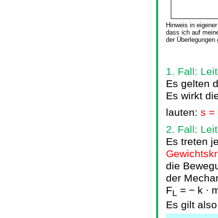
Hinweis in eigener
dass ich auf mein
der Überlegungen 
1. Fall: Le
Es gelten 
Es wirkt di
lauten:
s = 
2. Fall: Le
Es treten j
Gewichtskr
die Bewegu
der Mechan
F
= − k ∙ 
L
Es gilt also