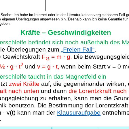
 Sache: Ich habe im Internet oder in der Literatur keinen vergleichbaren Fall 
e eigenen Überlegungen angewiesen bin. Deshalb kann ich keine Garantie für d
geben.
Kräfte – Geschwindigkeiten
iterschleife befindet sich noch außerhalb des 
die Überlegungen zum
„Freien Fall“
.
e Gewichtskraft
F
= m ∙ g.
Die Bewegungsglei
G
2
½ ∙ g ∙ t
und
v = g ∙ t,
wenn beim Start v = 0 m/
iterschleife taucht in das Magnetfeld ein
etzt
zwei Kräfte
auf, die gegeneinander wirken, 
aft nach unten
und dann
die Lorentzkraft nach
ngsgleichung zu erhalten, kann man die Grun
ik benutzen. Die Bestimmung der Lorentzkraft
m ∙ v(t) kann man der
Klausuraufgabe
entnehme
: