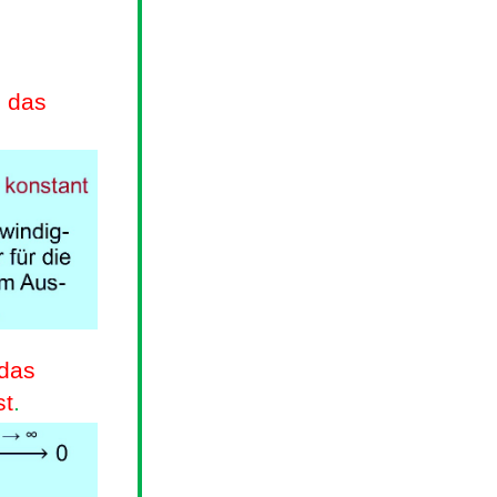
n das
 das
st
.