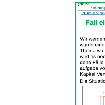
gehe zu:
Einführung
Fallunterscheidun
Fall e
Wir werden
wurde eine
Thema war 
wird es no
dene
Fälle
aufgabe
vo
Kapitel Ve
Die Situati