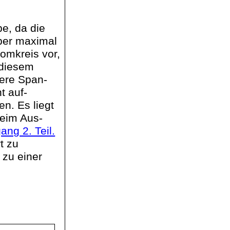
e, da die
ber maximal
romkreis vor,
 diesem
here Span-
t auf-
n. Es liegt
beim Aus-
ang 2. Teil.
t zu
 zu einer