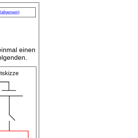
(allgemein)
einmal einen
olgenden.
tskizze