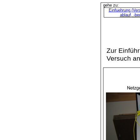
gehe zu:
Einfuehrung
(Ver
ablauf, -b
Zur Einfüh
Versuch an