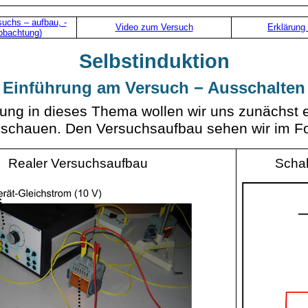
suchs –
aufbau
, -
Video zum Versuch
Erklärung 
eobachtung)
Selbstinduktion
Einführung am Versuch − Ausschalten
rung in dieses Thema wollen wir uns zunächst 
schauen. Den Versuchsaufbau sehen wir im F
Realer Versuchsaufbau
Schal