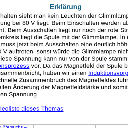
Erklärung
halten sieht man kein Leuchten der Glimmlamp
ng bei 80 V liegt. Beim Einschalten werden a
ht. Beim Ausschalten liegt nur noch der rote St
romkreis liegt die Spule mit der Glimmlampe. In
 muss jetzt beim Ausschalten eine deutlich hö
0 V auftreten, sonst würde die Glimmlampe nich
Diese Spannung kann nur von der Spule stamme
ionsprozess
vor. Da das Magnetfeld der Spule 
usammenbricht, haben wir einen
Induktionsvorg
chnelle Zusammenbruch des Magnetfeldes führ
ellen Änderung der Magnetfeldstärke und somit
hen Spannung.
ideoliste dieses Themas
g
(Versuchs –