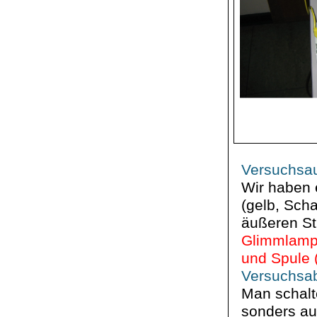
Versuchsa
Wir haben 
(gelb, Scha
äußeren St
Glimmlam
und Spule (
Versuchsab
Man schalt
sonders au