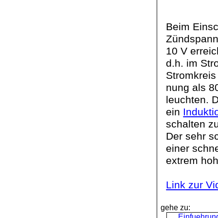
Beim Einsc
Zündspannu
10 V erreic
d.h. im St
Stromkreis
nung
als 8
leuchten. 
ein
Indukt
schalten z
Der sehr s
einer schn
extrem ho
Link zur V
gehe zu:
Einfuehrun