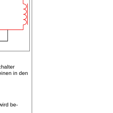
halter
einen in den
wird
be
-