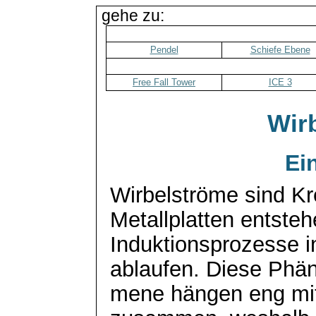
gehe zu:
Pendel
Schiefe Ebene
Free Fall Tower
ICE 3
Wir
Ei
Wirbelströme sind Kr
Metallplatten entste
Induktionsprozesse i
ablaufen. Diese
Phä
mene
hängen eng mi