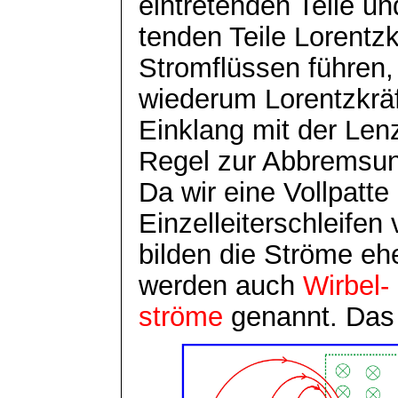
eintretenden Teile u
tenden
Teile Lorentzk
Stromflüssen führen,
wiederum Lorentzkräf
Einklang mit der
Len
Regel zur Abbremsun
Da wir eine Vollpatte
Einzelleiterschleifen
bilden die Ströme eh
werden auch
Wirbel-
ströme
genannt. Das 