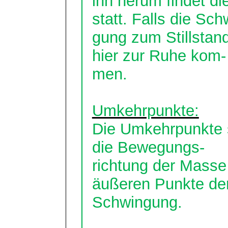
ihn herum findet d
statt. Falls die
Sch
gung
zum Stillstan
hier zur Ruhe
kom
-
men
.
Umkehrpunkte:
Die Umkehrpunkte s
die Bewegungs-
richtung
der Masse s
äußeren Punkte de
Schwingung.