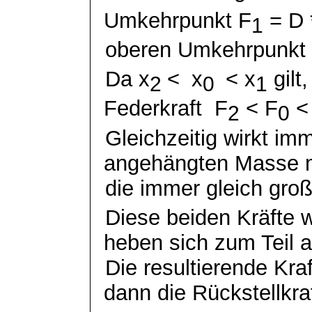
Umkehrpunkt F
= D 
1
oberen Umkehrpunkt
Da x
<
x
< x
gilt,
2
0
1
Federkraft
F
< F
<
2
0
Gleichzeitig wirkt im
angehängten Masse 
die immer gleich groß 
Diese beiden Kräfte 
heben sich zum Teil a
Die resultierende Kraf
dann die Rückstellkra