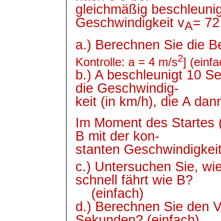
gleichmäßig beschleuni
Geschwindigkeit
v
= 72
A
a.) Berechnen Sie die 
2
Kontrolle: a = 4 m/s
] (einf
b.) A beschleunigt 10 
die
Geschwindig
-
keit
(in km/h), die A da
Im Moment des Startes 
B mit der
kon
-
stanten
Geschwindigkeit
c.) Untersuchen Sie, wie
schnell fährt wie B?
(einfach)
d.) Berechnen Sie den 
Sekunden? (einfach)