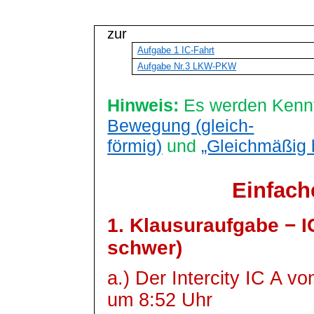
zur
Aufgabe 1 IC-Fahrt
Aufgabe Nr.3 LKW-PKW
Hinweis:
Es werden Kennt
Bewegung (gleich-
förmig)
und
„Gleichmäßig
Einfac
1. Klausuraufgabe − I
schwer)
a.) Der Intercity IC A v
um 8:52 Uhr