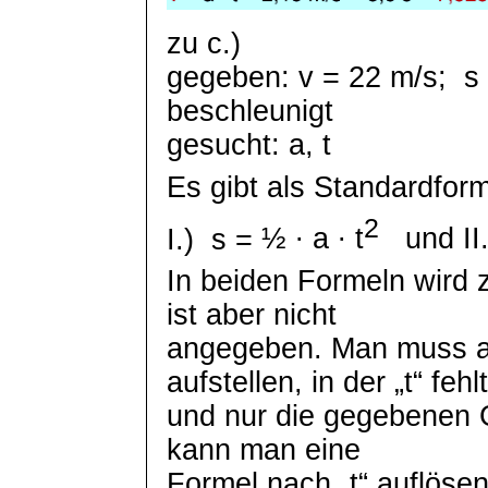
zu c.)
gegeben: v = 22 m/
s;
s
beschleunigt
gesucht: a, t
Es gibt als Standardform
2
I.)
s =
½ ∙ a ∙
t
und II.
In beiden Formeln wird z
ist aber nicht
angegeben. Man muss a
aufstellen, in der „t“ fehl
und nur die gegebenen
kann man eine
Formel nach „t“ auflöse