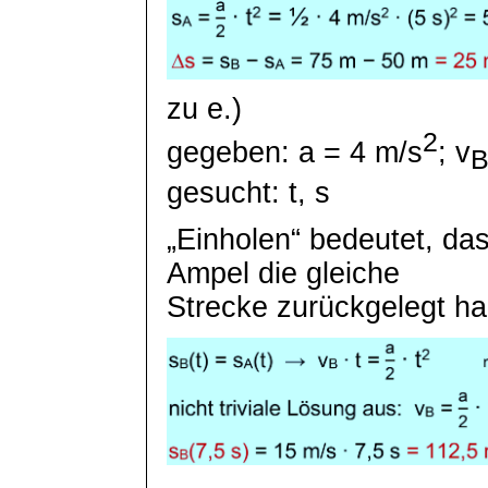
zu e.)
2
gegeben:
a =
4 m/s
;
v
gesucht: t, s
„Einholen“ bedeutet, da
Ampel die gleiche
Strecke
zurückgelegt h