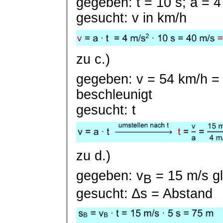
gegeben: t = 10 s; a = 4
gesucht: v in km/h
zu c.)
gegeben: v = 54 km/h =
beschleunigt
gesucht: t
zu d.)
gegeben:
v
= 15 m/s gl
B
gesucht: ∆s = Abstand