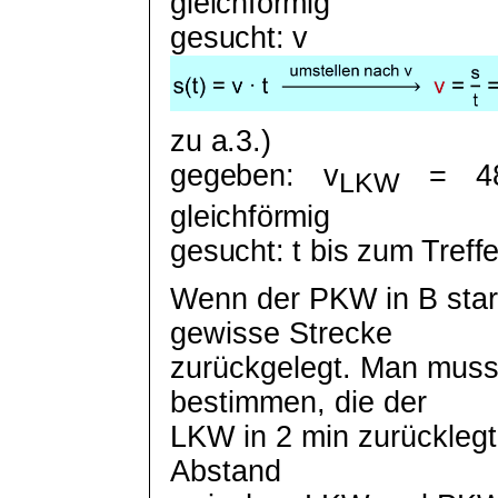
gleichförmig
gesucht: v
zu a.3.)
gegeben:
v
= 48
LKW
gleichförmig
gesucht: t bis zum Treff
Wenn der PKW in B star
gewisse Strecke
zurückgelegt. Man muss
bestimmen, die der
LKW in 2 min zurückleg
Abstand