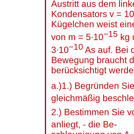
Austritt aus dem lin
Kondensators v = 10
Kügelchen weist ei
−15
von m = 5∙10
kg 
−10
3∙10
As auf. Bei 
Bewegung braucht di
berücksichtigt werde
a.)1.) Begründen Sie
gleichmäßig beschle
2.) Bestimmen Sie v
anliegt, - die Be-