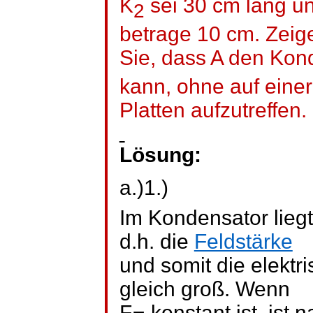
K
sei 30 cm lang u
2
betrage 10 cm. Zeig
Sie, dass A den Kon
kann, ohne auf einer
Platten aufzutreffen.
Lösung:
a.)1.)
Im Kondensator lieg
d.h. die
Feldstärke
und somit die elektri
gleich groß. Wenn
F
konstant ist, ist 