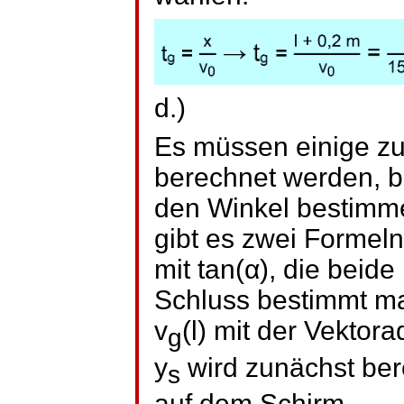
d.)
Es müssen einige zu
berechnet werden, 
den Winkel bestimm
gibt es zwei Formeln
mit tan(α), die beid
Schluss bestimmt m
v
(l) mit der Vektora
g
y
wird zunächst ber
s
auf dem Schirm