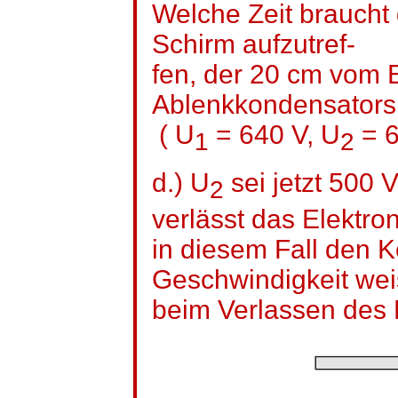
Welche Zeit braucht 
Schirm
aufzutref
-
fen
, der 20 cm vom 
Ablenkkondensators 
( U
= 640 V, U
= 6
1
2
d.) U
sei jetzt 500 
2
verlässt das Elektro
in diesem Fall den 
Geschwindigkeit wei
beim Verlassen des