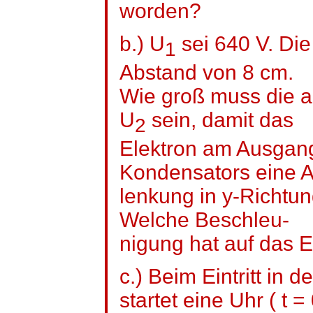
worden?
b.) U
sei 640 V. Die
1
Abstand von 8 cm.
Wie groß muss die 
U
sein, damit das
2
Elektron am Ausgan
Kondensators eine A
lenkung
in y-Richtun
Welche
Beschleu
-
nigung
hat auf das E
c.) Beim Eintritt in
startet eine Uhr
( t
= 