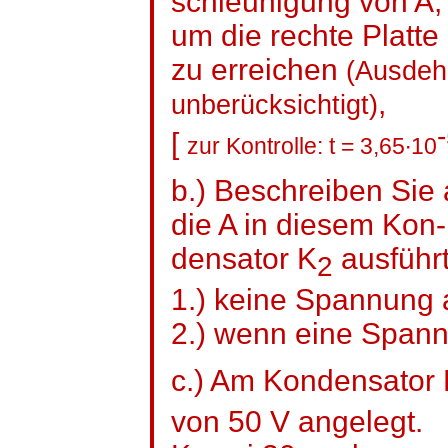
schleunigung
von A, 
um die rechte Platte
zu erreichen
(Ausdeh
,
unberücksichtigt)
[
zur Kontrolle: t = 3,65∙10
b.) Beschreiben Sie
die A in diesem Kon-
densator
K
ausführ
2
1.) keine Spannung 
2.
)
wenn eine Spannu
c.) Am Kondensator
von 50 V angelegt.