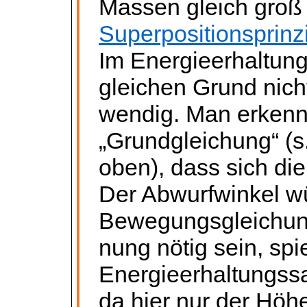
Massen gleich groß i
Superpositionsprinz
Im Energieerhaltung
gleichen Grund nicht
wendig. Man erkennt 
„Grundgleichung“ (s
oben), dass sich di
Der Abwurfwinkel w
Bewegungsgleichun
nung
nötig sein, spi
Energieerhaltungssa
da hier nur der Höhe