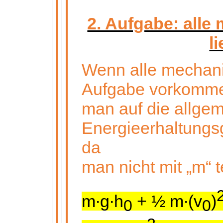
2. Aufgabe: all
l
Wenn alle mechani
Aufgabe vorkomm
man auf die allge
Energieerhaltungs
da
man nicht mit „m“ t
m∙g∙h
+ ½ m∙(v
)
0
0