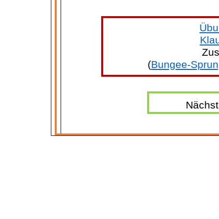
Übu
Kla
Zus
(
Bungee-Sprun
Nächst