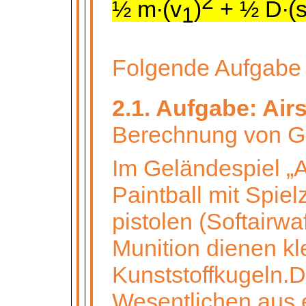
2
½ m∙(v
)
+ ½ D∙(
1
Folgende Aufgabe
2.1. Aufgabe: Air
Berechnung von G
Im Geländespiel „A
Paintball mit Spiel
pistolen (Softairw
Munition dienen kl
Kunststoffkugeln.D
Wesentlichen aus 