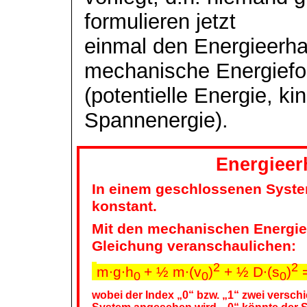
formulieren jetzt
einmal den Energieerhal
mechanische Energief
(potentielle Energie, k
Spannenergie).
Energieer
In einem geschlossenen Syste
konstant.
Mit den mechanischen Energie
Gleichung veranschaulichen:
2
2
m∙g∙h
+ ½ m∙(v
)
+ ½ D∙(s
)
=
0
0
0
wobei der Index „0“ bzw. „1“ zwei verschi