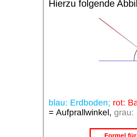
Hierzu folgende Abbi
blau: Erdboden;
rot: 
= Aufprallwinkel,
grau:
Formel für