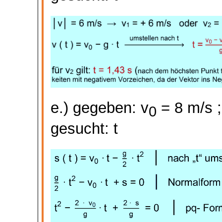
e.) gegeben: v
= 8 m/
s ;
0
gesucht: t