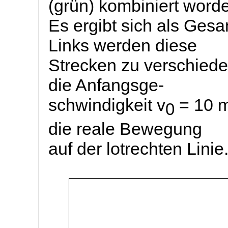
(grün) kombiniert word
Es ergibt sich als Gesa
Links werden diese
Strecken zu verschiede
die
Anfangsge
-
schwindigkeit
v
= 10 m
0
die reale Bewegung
auf der lotrechten Linie