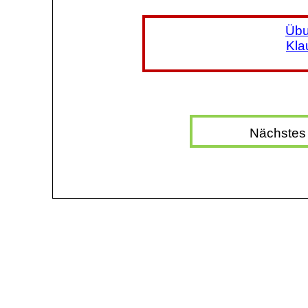
Übu
Kla
Nächstes 