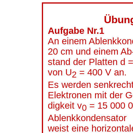
Übun
Aufgabe Nr.1
An einem Ablenkkond
20 cm und einem Ab
stand der Platten d 
von U
= 400 V an.
2
Es werden senkrecht
Elektronen mit der
G
digkeit
v
= 15 000 0
0
Ablenkkondensator
weist eine horizontal