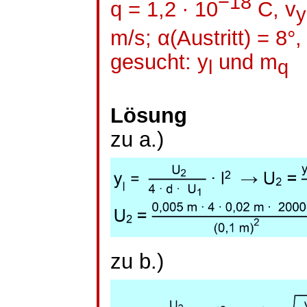
−18
q = 1,2 ∙ 10
C,
v
y
m/s; α(Austritt) = 8°,
gesucht:
y
und
m
l
q
Lösung
zu a.)
zu b.)