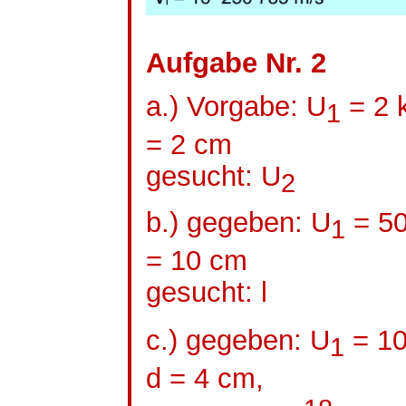
Aufgabe Nr. 2
a.) Vorgabe: U
= 2 
1
= 2 cm
gesucht: U
2
b.) gegeben: U
= 50
1
= 10 cm
gesucht: l
c.) gegeben: U
= 10
1
d = 4 cm,