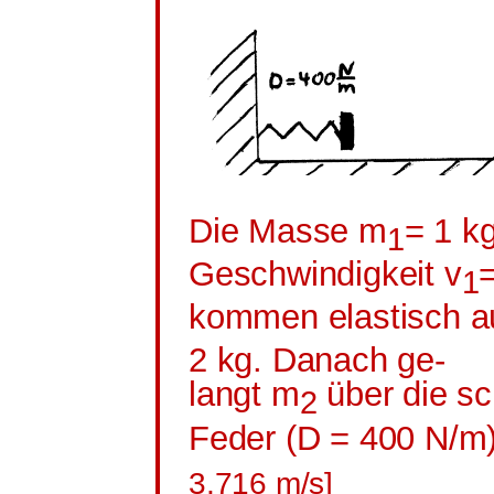
Die Masse m
= 1 kg
1
Geschwindigkeit v
=
1
kommen elastisch a
2 kg. Danach
ge
-
langt m
über die sc
2
Feder (D = 400 N/m
3,716 m/s]