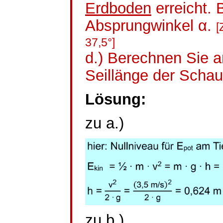
Erdboden
erreicht.
Absprungwinkel α.
[
37,5°]
d.) Berechnen Sie 
Seillänge der Schau
Lösung:
zu a.)
zu b.)