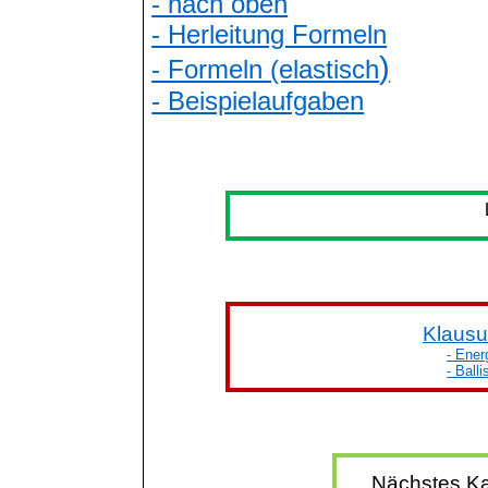
- nach oben
- Herleitung Formeln
)
- Formeln (elastisch
- Beispielaufgaben
Klausu
- Ener
- Ball
Nächstes Ka