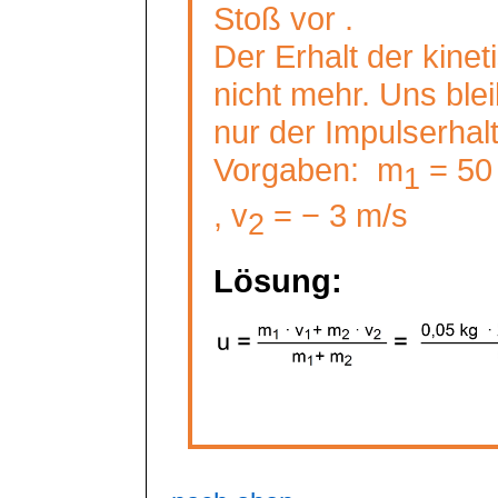
Stoß vor .
Der Erhalt der kinet
nicht mehr. Uns blei
nur der Impulserhal
Vorgaben:
m
= 5
1
, v
= − 3 m/s
2
Lösung: