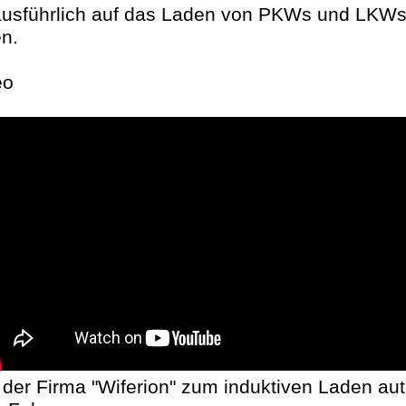
usführlich auf das Laden von PKWs und LKWs
n.
eo
der Firma "Wiferion" zum induktiven Laden aut