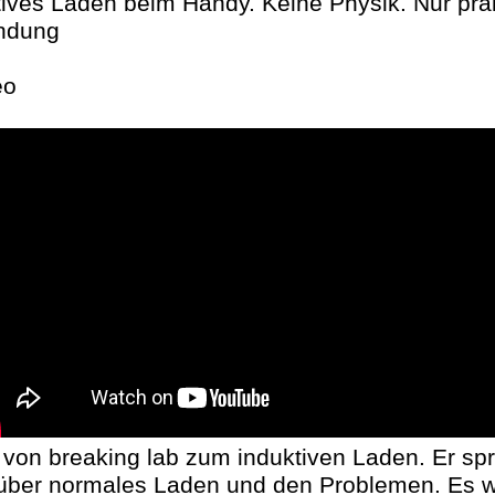
ives Laden beim Handy. Keine Physik. Nur pra
dung
eo
von breaking lab zum induktiven Laden. Er spr
ber normales Laden und den Problemen. Es w