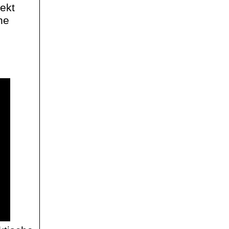
ekt
he