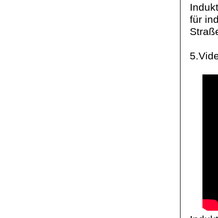
Indukt
für in
Straß
5.Vid