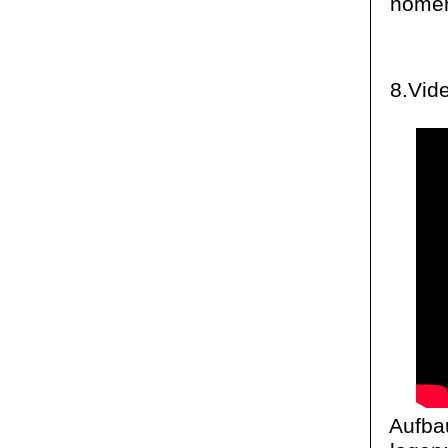
nomer
8.Vid
Aufba