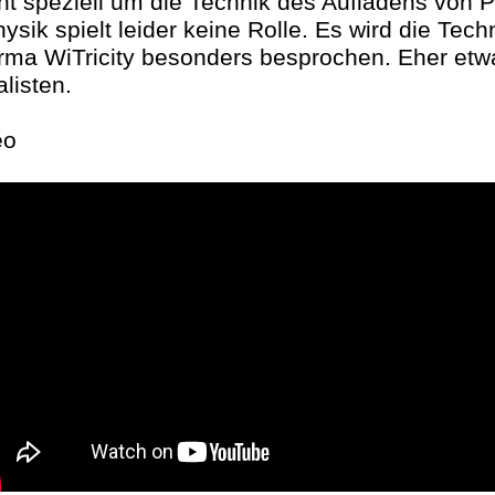
t speziell um die Technik des Aufladens von
sik spielt leider keine Rolle. Es wird die Tech
rma WiTricity besonders besprochen. Eher etwa
listen.
eo