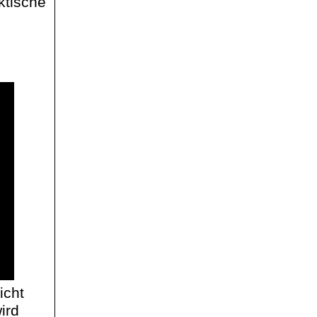
ktische
icht
ird