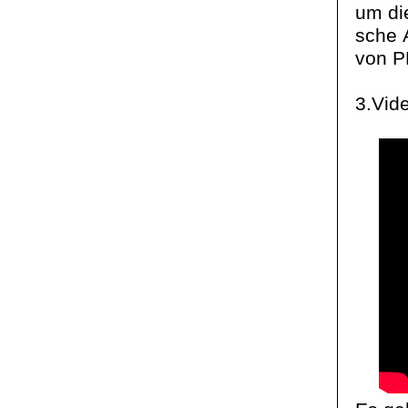
um die
sche A
von P
3.Vide