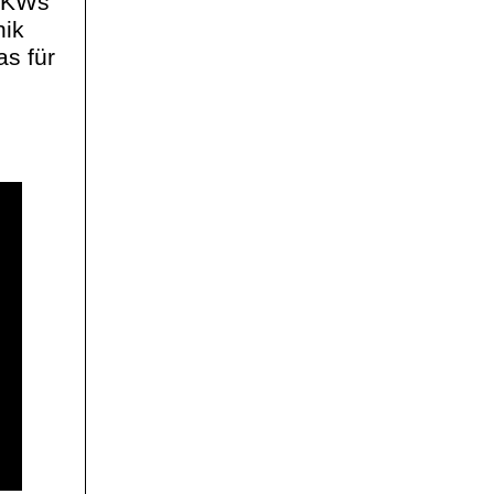
 PKWs
nik
s für