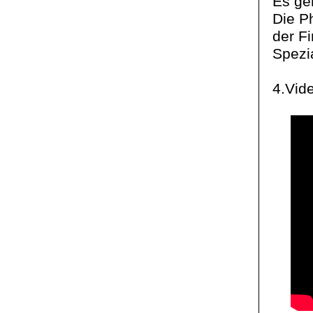
Es geh
Die Phy
der Fi
Spezia
4.Vid