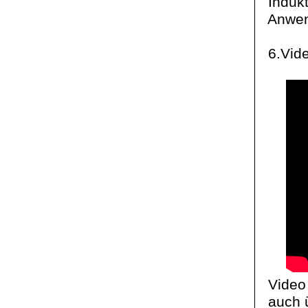
Indukt
Anwen
6.Vid
Video 
auch ü