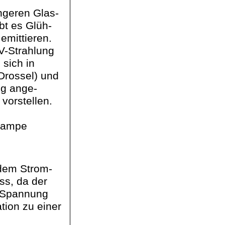
ngeren Glas-
bt es Glüh-
emittieren.
UV-Strahlung
sich in
Drossel) und
ng
ange
-
vorstellen.
flampe
 dem Strom-
ss, da der
e Spannung
tion zu einer