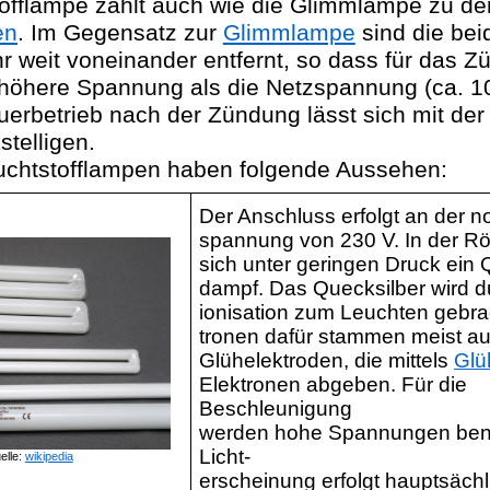
tofflampe zählt auch wie die Glimmlampe zu d
en
. Im Gegensatz zur
Glimmlampe
sind die bei
r weit voneinander entfernt, so dass für das Z
höhere Spannung als die Netzspannung (ca. 10
uerbetrieb nach der Zündung lässt sich mit de
telligen.
uchtstofflampen haben folgende Aussehen:
Der Anschluss erfolgt an der n
spannung
von 230 V. In der Rö
sich unter geringen Druck ein 
dampf. Das Quecksilber wird d
ionisation
zum Leuchten gebrac
tronen
dafür stammen meist a
Glühelektroden, die mittels
Glü
Elektronen abgeben. Für die
Beschleunigung
werden hohe Spannungen benö
Licht-
elle:
wikipedia
erscheinung
erfolgt hauptsäch