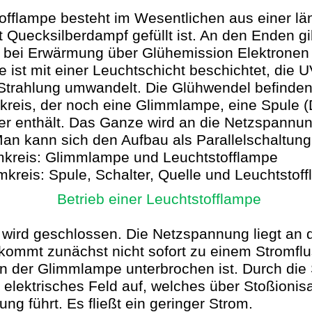
offlampe besteht im Wesentlichen aus einer lä
it Quecksilberdampf gefüllt ist. An den Enden gi
e bei Erwärmung über Glühemission Elektronen 
e ist mit einer Leuchtschicht beschichtet, die 
 Strahlung umwandelt. Die Glühwendel befinden 
reis, der noch eine Glimmlampe, eine Spule (
er enthält. Das Ganze wird an die Netzspannu
an kann sich den Aufbau als Parallelschaltung 
mkreis: Glimmlampe und Leuchtstofflampe
mkreis: Spule, Schalter, Quelle und Leuchtstof
Betrieb einer Leuchtstofflampe
 wird geschlossen. Die Netzspannung liegt an
 kommt zunächst nicht sofort zu einem Stromflu
an der Glimmlampe unterbrochen ist. Durch di
n elektrisches Feld auf, welches über Stoßionisa
ng führt. Es fließt ein geringer
Strom.