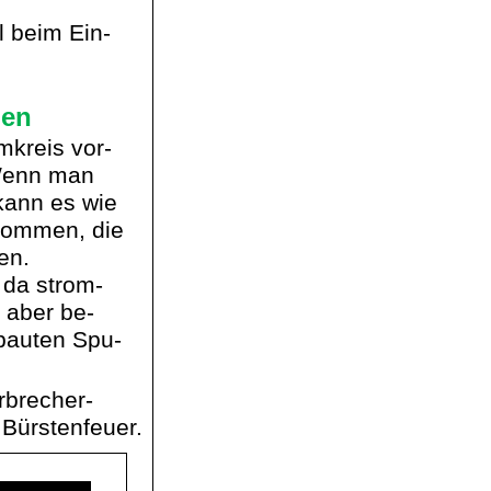
l beim Ein-
gen
kreis vor-
 Wenn man
 kann es wie
kommen, die
en.
 da strom-
t aber
be
-
ebauten
Spu
-
rbrecher-
 Bürstenfeuer.