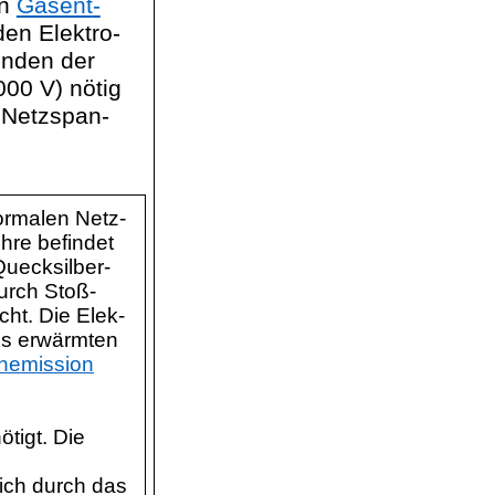
en
Gasent
-
den Elektro-
ünden der
00 V) nötig
r Netzspan-
ormalen Netz-
hre befindet
Quecksilber-
urch Stoß-
ht. Die Elek-
us erwärmten
hemission
tigt. Die
lich durch das