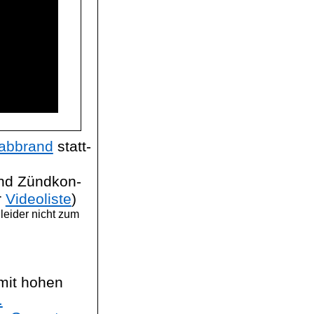
abbrand
statt-
und
Zündkon
-
r
Videoliste
)
 leider nicht zum
mit hohen
.