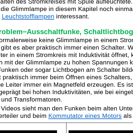
lten des Stromkreises mit Spule aufleuchtete.
 die Glimmlampe in diesem Kapitel noch einma
n
Leuchtstofflampen
interessant.
roblem−Ausschaltfunke, Schaltlichtbo
ormalerweise keine Glimmlampe in einem Strom
r gibt es aber praktisch immer einen Schalter.
ter in einem Stromkreis mit Induktivität öffnet,
h mit der Glimmlampe zu hohen Spannungen 
unken oder sogar Lichtbogen am Schalter bild
t praktisch immer beim Öffnen eines Schalters,
e Leiter immer ein Magnetfeld erzeugen. Es is
eprägt bei hohen Induktivitäten, wie bei eing
 und Transformatoren.
 Videos sieht man den Funken beim alten Unte
erteiler und beim
Kommutator eines Motors
als