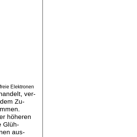
(freie Elektronen
handelt,
ver
-
m dem Zu-
sammen.
ner höheren
e Glüh-
nen aus-