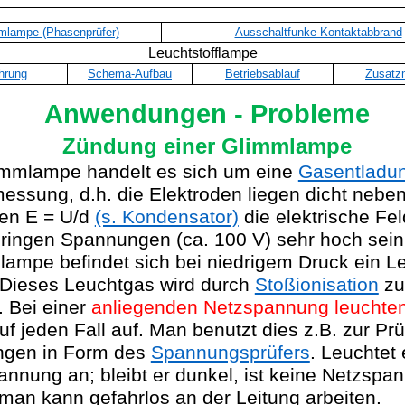
mlampe (Phasenprüfer)
Ausschaltfunke-Kontaktabbrand
Leuchtstofflampe
hrung
Schema-Aufbau
Betriebsablauf
Zusatzm
Anwendungen - Probleme
Zündung einer Glimmlampe
limmlampe handelt es sich um eine
Gasentladu
essung, d.h. die Elektroden liegen dicht nebe
en E = U/d
(s. Kondensator)
die elektrische Fel
ringen Spannungen (ca. 100 V) sehr hoch sein
lampe befindet sich bei niedrigem Druck ein L
 Dieses Leuchtgas wird durch
Stoßionisation
z
 Bei einer
anliegenden Netzspannung leuchten
uf jeden Fall auf. Man benutzt dies z.B. zur Pr
ngen in Form des
Spannungsprüfers
. Leuchtet 
pannung an; bleibt er dunkel, ist keine Netzspa
an kann gefahrlos an der Leitung arbeiten.