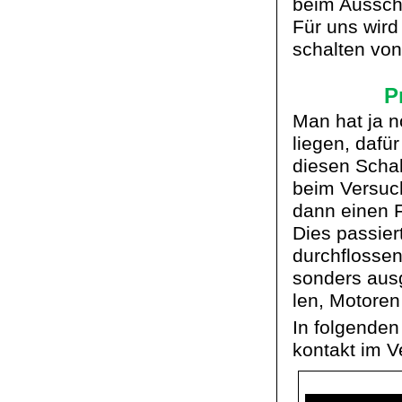
beim Ausscha
Für uns wird
schalten vo
P
Man hat ja n
liegen, dafü
diesen Schal
beim Versuc
dann einen F
Dies passier
durchflossen
sonders ausg
len
, Motoren
In folgenden
kontakt im V