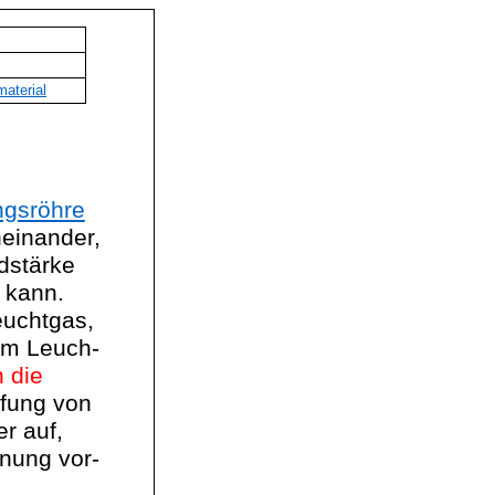
aterial
ngsröhre
neinander,
dstärke
 kann.
euchtgas,
um
Leuch
-
 die
üfung von
er auf,
nnung vor-