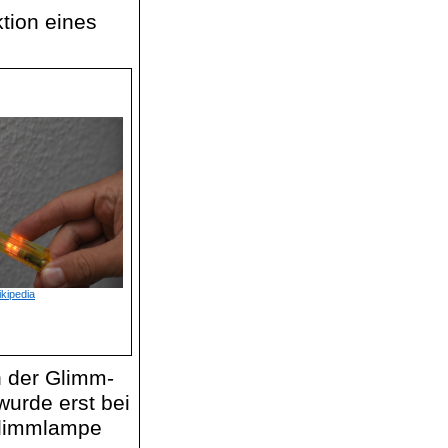
tion eines
ikipedia
 der Glimm-
wurde erst bei
Glimmlampe