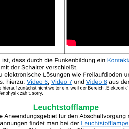
ist, dass durch die Funkenbildung ein
Kontakt
mit der Schalter verschleißt.
zu elektronische Lösungen wie Freilaufdioden 
(s. hierzu:
Video 6
,
Video 7
und
Video 8
aus de
 hierauf zunächst nicht weiter ein, weil der Bereich „Elektronik“
enphysik zählt, sorry.
Leuchtstofflampe
te Anwendungsgebiet für den Abschaltvorgang 
pannungen findet man bei der
Leuchtstofflampe