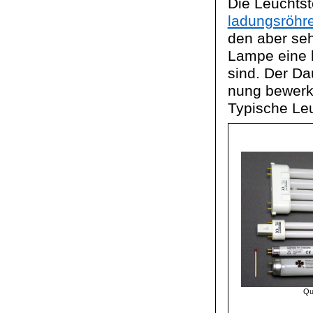
Die Leuchts
ladungsröhr
den aber seh
Lampe eine 
sind. Der Da
nung
bewerks
Typische Le
Qu