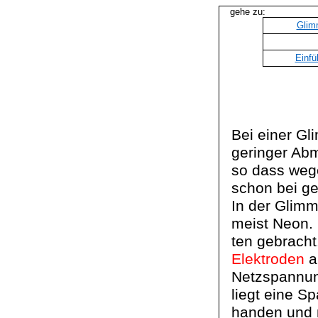
gehe zu:
Glim
Einfü
Bei einer G
geringer Abm
so dass weg
schon bei ge
In der Glimm
meist Neon.
ten
gebracht.
Elektroden
a
Netzspannu
liegt eine S
handen
und m