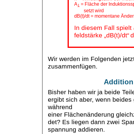
A
= Fläche der Induktionssp
Ʇ
setzt wird
dB(t)/
dt
= momentane Änderun
In diesem Fall spiel
feldstärke
„dB(t)/
dt
“
d
Wir werden im Folgenden jetzt
zusammenfügen.
Additio
Bisher haben wir ja beide Teil
ergibt sich aber, wenn beides 
während
einer Flächenänderung gleich
det
? Es liegen dann zwei Spa
spannung
addieren.