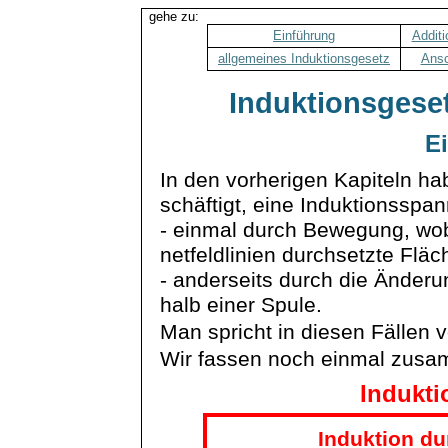
gehe zu:
Einführung
Addit
allgemeines Induktionsgesetz
Ansc
Induktionsges
E
In den vorherigen Kapiteln ha
schäftigt
, eine Induktionsspa
- einmal durch Bewegung, wob
netfeldlinien
durchsetzte
Fläch
- anderseits durch die Änderu
halb einer Spule.
Man spricht in diesen Fällen v
Wir fassen noch einmal zus
Indukti
Induktion d