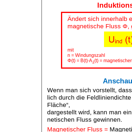
Induktion
Ändert sich innerhalb 
magnetische Fluss Φ, g
mit
n = Windungszahl
Φ(t) = B(t)∙A
(t) = magnetischer
Ʇ
Anschaul
Wenn man sich vorstellt, das
lich
durch die
Feldliniendichte
Fläche“,
dargestellt wird, kann man e
netischen
Fluss gewinnen.
Magnetischer Fluss =
Magneti