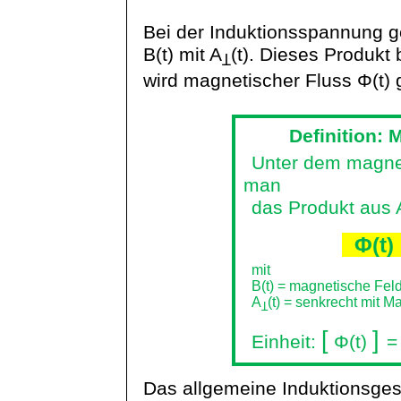
Bei der Induktionsspannung g
B(t) mit A
(t). Dieses Produk
Ʇ
wird magnetischer Fluss Φ(t) 
Definition:
Unter dem magnet
man
das Produkt aus 
Φ(t) 
mit
B(t) = magnetische Fel
A
(t) = senkrecht mit M
Ʇ
[
]
Einheit:
Φ(t
)
=
Das allgemeine Induktionsgese