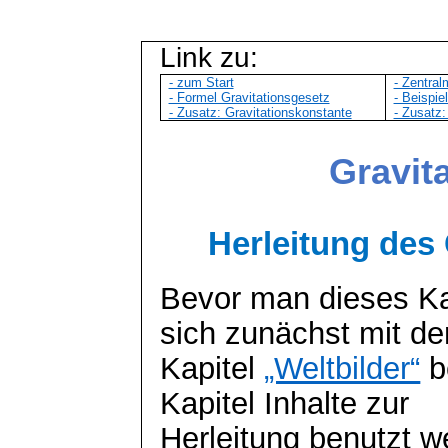
Link zu:
- zum Start
- Zentra
- Formel Gravitationsgesetz
- Beispie
- Zusatz: Gravitationskonstante
- Zusatz
Gravit
Herleitung des
Bevor man dieses Kap
sich zunächst mit d
Kapitel
„Weltbilder“
b
Kapitel Inhalte zur
Herleitung benutzt w