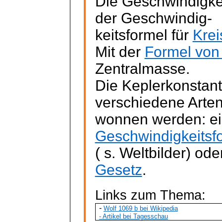
Die Geschwindigkei
der Geschwindig-
keits
formel
für
Kre
Mit der
Formel von
Zentralmasse.
Die Keplerkonstant
verschiedene Arte
wonnen
werden: ei
Geschwindigkeitsf
( s.
Weltbilder) ode
Gesetz
.
Links zum Thema:
-
Wolf 1069 b bei Wikipedia
-
Artikel bei Tagesschau