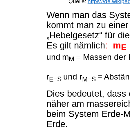
Quelle:
https://de.wikip
Wenn man das Syste
kommt man zu einer 
„Hebelgesetz“ für di
Es gilt nämlich
:
m
E
und
m
= Massen der 
M
r
und
r
= Abstä
−S
−S
E
M
Dies bedeutet, dass
näher am massereiche
beim System Erde-M
Erde.