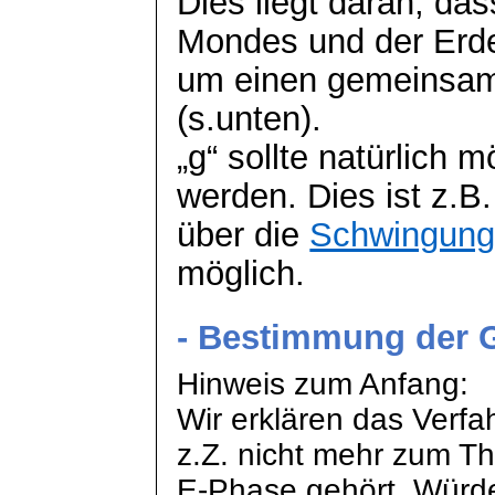
Dies liegt daran, d
Mondes und der Erd
um einen gemeinsam
(
s.unten
).
„g“ sollte natürlich
werden. Dies ist z.B.
über die
Schwingung
möglich.
- Bestimmung der G
Hinweis zum Anfang:
Wir erklären das Verfah
z.Z. nicht mehr zum T
E-Phase gehört. Würde