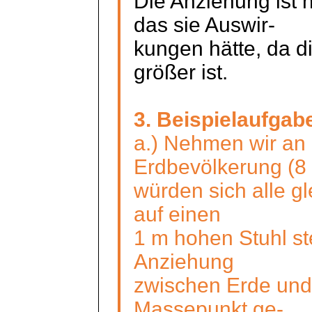
Die Anziehung ist na
das
sie
Auswir
-
kungen
hätte, da d
größer ist.
3. Beispielaufgab
a.) Nehmen wir an
Erdbevölkerung (8 
würden sich alle gl
auf einen
1 m hohen Stuhl ste
Anziehung
zwischen
Erde und
Massepunkt ge-