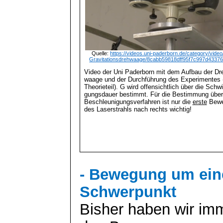
Quelle:
https://videos.uni-paderborn.de/category/vide
Gravitationsdrehwaage/8cabb59818dff95f7c997d4337
Video der Uni Paderborn mit dem Aufbau der Dr
waage und der Durchführung des Experimentes 
Theorieteil). G wird offensichtlich über die
Schwi
gungsdauer
bestimmt. Für die Bestimmung über
Beschleunigungsverfahren ist nur die
erste
Bewe
des Laserstrahls nach rechts wichtig!
- Bewegung um ei
Schwerpunkt
Bisher haben wir imm