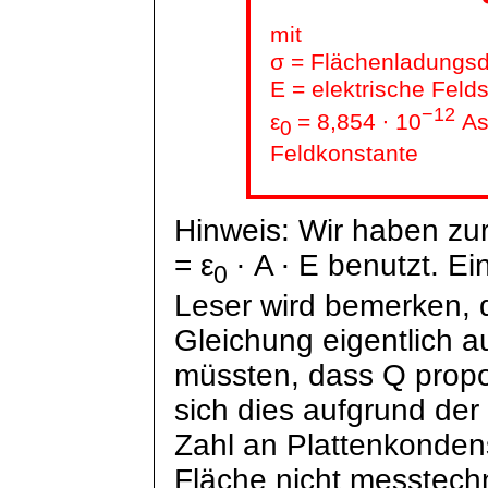
mit
σ = Flächenladungsd
E = elektrische Feld
−12
ε
= 8,854 ∙ 10
As
0
Feldkonstante
Hinweis: Wir haben zur
= ε
∙ A ∙ E benutzt. E
0
Leser wird bemerken, d
Gleichung eigentlich 
müssten, dass Q proport
sich dies aufgrund de
Zahl an Plattenkonden
Fläche nicht messtech