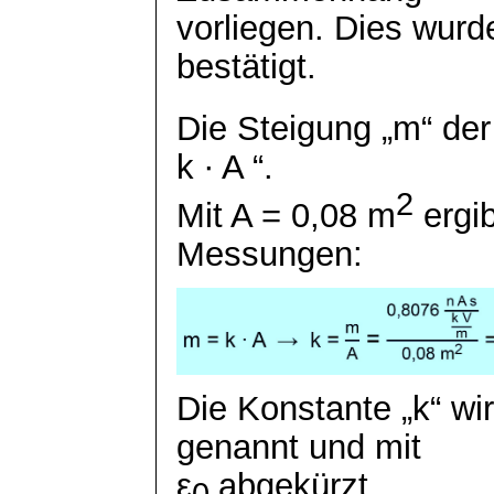
vorliegen. Dies wur
bestätigt.
Die Steigung „m“ der
k
∙ A “.
2
Mit A = 0,08 m
ergib
Messungen:
Die Konstante „k“ wi
genannt und mit
ε
abgekürzt.