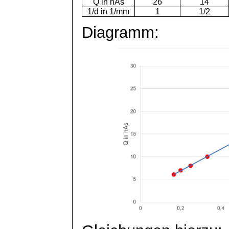
Q in
nAs
26
14
1/d in 1/mm
1
1/2
Diagramm: