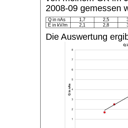
2008-09 gemessen w
Q in
nAs
1,7
2,5
E in kV/m
2,1
2,8
Die Auswertung ergi