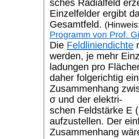
sches
Radialfeld erz
Einzelfelder ergibt d
Gesamtfeld.
(Hinweis
Programm von Prof.
Gi
Die
Feldliniendichte
m
werden, je mehr Einz
ladungen
pro Flächen
daher folgerichtig ei
Zusammenhang zwisc
σ und der
elektri
-
schen
Feldstärke E (
aufzustellen. Der ei
Zusammenhang wäre e