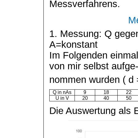
Messverfahrens.
M
1. Messung: Q gegen
A=konstant
Im Folgenden einmal
von mir selbst
aufge
nommen
wurden
( d
Q in
nAs
9
18
22
U in V
20
40
50
Die Auswertung als 