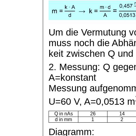
Um die Vermutung vol
muss noch die Abhän
keit
zwischen Q und 
2. Messung: Q gegen
A=konstant
Messung aufgenomm
U=60 V, A=0,0513 m
Q in nAs
26
14
d in mm
1
2
Diagramm: