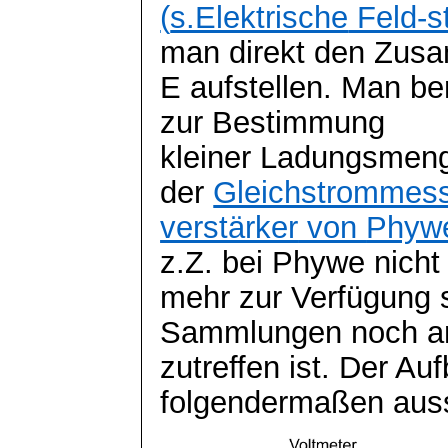
(
s.Elektrische
Feld-s
man direkt den Zus
E aufstellen. Man be
zur Bestimmung
kleiner Ladungsmeng
der
Gleichstrommes
verstärker
von
Phyw
z.Z. bei
Phywe
nicht
mehr zur Verfügung s
Sammlungen noch a
zutreffen ist. Der A
folgendermaßen aus