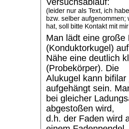
Versuchsablauf:
(leider nur als Text, ich h
bzw. selber aufgenommen; w
hat, soll bitte Kontakt mit m
Man lädt eine große 
(
Konduktorkugel
) au
Nähe eine deutlich k
(Probekörper). Die
Alukugel
kann bifilar
aufgehängt sein. Ma
bei gleicher Ladungs
abgestoßen wird,
d.h. der Faden wird 
einem Fadenpendel.