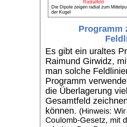
Radialfeld
Die Dipole zeigen radial zum Mittelpu
der Kugel
Programm z
Feldl
Es gibt ein uraltes 
Raimund
Girwidz
, m
man solche Feldlinie
Programm verwende
die Überlagerung vie
Gesamtfeld zeichne
können.
(Hinweis: Wi
Coulomb-Gesetz, mit