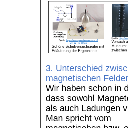
Quelle:
https://
Quelle:
https://www.youtube.com/watch?
Versuch 
v=FWThq_5kCio
Museum: 
Schöne Schulversuchsreihe mit
zwischen 
Erläuterung der Ergebnisse
3. Unterschied zwisc
magnetischen Felde
Wir haben schon in 
dass sowohl Magnet
als auch Ladungen v
Man spricht vom