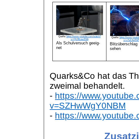
Quelle:
https://www.youtube.com/watch?
Quelle:
https://www.youtu
v=QU0fLnucE6A
v=x7uCAvEhP
Als Schulversuch
geeig
-
Blitzüberschlag
net
sehen
Quarks&Co
hat das Th
zweimal behandelt.
-
https://www.youtube
v=SZHwWgY0NBM
-
https://www.youtube
Zusatz