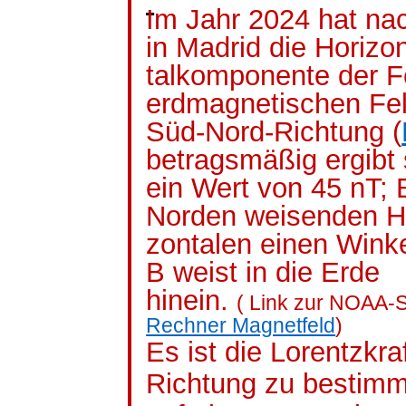
Im Jahr 2024 hat n
in Madrid die Horizo
talkomponente
der F
erdmagnetischen Fe
Süd-Nord-Richtung (
betragsmäßig ergibt 
ein Wert von 45
nT
; 
Norden weisenden
H
zontalen
einen Winke
B weist in die Erde
hinein.
( Link zur NOAA-S
Rechner Magnetfeld
)
Es ist die Lorentzkr
Richtung zu bestimm