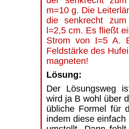
der senkrecht zum 
m=10 g. Die Leiterlä
die senkrecht zum 
l=2,5 cm. Es fließt e
Strom von
=5 A. 
I
Feldstärke des Hufe
magneten
!
Lösung:
Der Lösungsweg ist
wird ja B wohl über d
übliche Formel für 
indem diese einfach
umstellt. Dann fehl