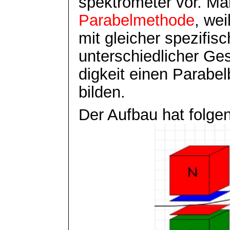
spektrometer
vor. Man
Parabelmethode
, wei
mit gleicher spezifis
unterschiedlicher
Ges
digkeit
einen Parabel
bilden.
Der Aufbau hat folg