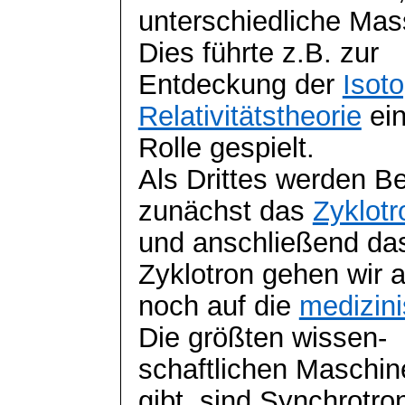
unterschied
liche Mas
Dies führte z.B. zur
Entdeckung
der
Isot
Relativitätstheorie
ei
Rolle gespielt.
Als Drittes werden B
zunächst das
Zyklotr
und anschließend d
Zyklotron gehen wir 
noch auf die
medizin
Die größten wissen-
schaftlichen Maschine
gibt, sind Synchrotro