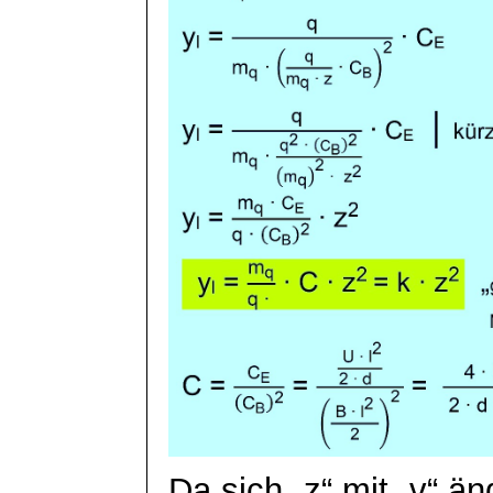
Da sich „z“ mit „v“ ä