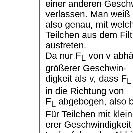
einer anderen Geschwi
verlassen. Man weiß
also genau, mit welc
Teilchen aus dem Filt
austreten.
Da nur F
von v abhän
L
größerer
Geschwin
-
digkeit
als v, dass F
L
in die Richtung von
F
abgebogen, also b
L
Für Teilchen mit klein
erer
Geschwindigkeit