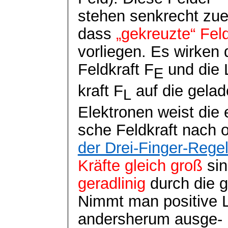
stehen senkrecht zue
dass
„gekreuzte“ Fel
vorliegen. Es wirken 
Feldkraft F
und die 
E
kraft F
auf die gelad
L
Elektronen weist die
sche
Feldkraft nach 
der Drei-Finger-Rege
Kräfte gleich groß
si
geradlinig
durch die 
Nimmt man positive L
andersherum
ausge
-