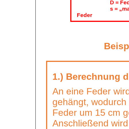
D = Fe
s = „m
Feder
Beisp
1.) Berechnung d
An eine Feder wir
gehängt, wodurch 
Feder um 15 cm g
Anschließend wird