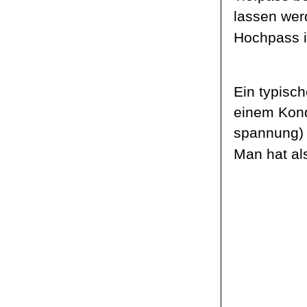
lassen wer
Hochpass i
Ein typisc
einem Kond
spannung
)
Man hat al