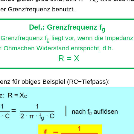
C
der Grenzfrequenz benutzt.
Def
.: Grenzfrequenz
f
g
 Grenzfrequenz
f
liegt vor, wenn die Impedanz
g
m
Ohmschen
Widerstand entspricht, d.h.
R = X
enz für obiges Beispiel (RC−Tiefpass):