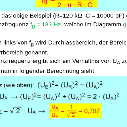
 das obige Beispiel (R=120 kΩ, C = 10000
pF
)
enzfrequenz
f
= 133 Hz
, welche im Diagramm
g
g
h links von
f
wird Durchlassbereich, der Bereic
g
rbereich genannt.
nzfrequenz ergibt sich ein Verhältnis von U
z
A
 man in folgender Berechnung sieht.