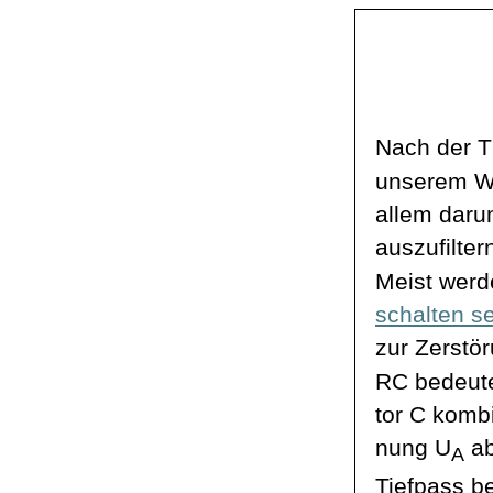
Nach der T
unserem Wi
allem daru
auszufilte
Meist werd
schalten s
zur Zerstö
RC bedeute
tor
C kombin
nung
U
ab
A
Tiefpass b