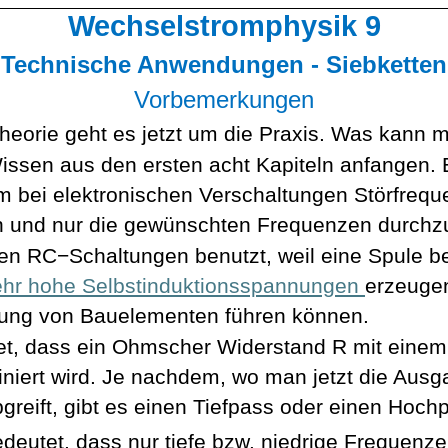
Wechselstromphysik 9
Technische Anwendungen - Siebketten
Vorbemerkungen
heorie geht es jetzt um die Praxis. Was kann 
ssen aus den ersten acht Kapiteln anfangen. 
m bei elektronischen Verschaltungen Störfrequ
rn und nur die gewünschten Frequenzen durchz
en RC−Schaltungen benutzt, weil eine Spule 
ehr hohe Selbstinduktionsspannungen
erzeugen
rung von Bauelementen führen können.
t, dass ein
Ohmscher
Widerstand R mit eine
iert wird. Je nachdem, wo man jetzt die Aus
greift, gibt es einen Tiefpass oder einen Hoch
edeutet, dass nur tiefe bzw. niedrige Frequenz