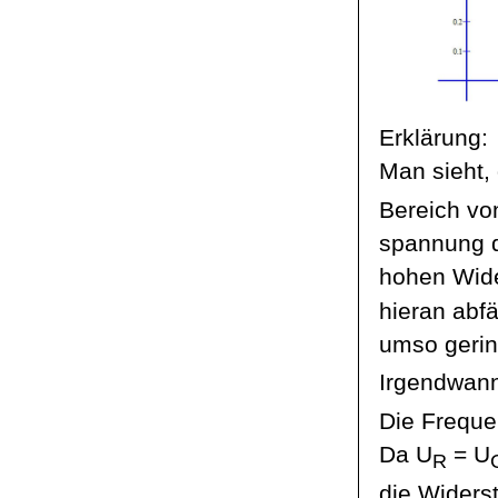
Erklärung:
Man sieht,
Bereich von
spannung
d
hohen Wide
hieran abfä
umso gerin
Irgendwann 
Die Frequen
Da U
= U
R
die Widerst