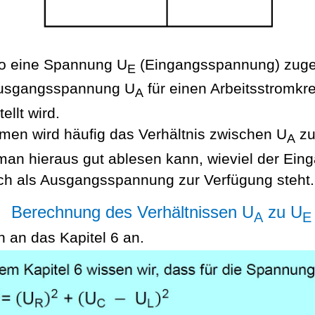
so eine Spannung U
(Eingangsspannung) zugef
E
Ausgangsspannung U
für einen Arbeitsstromkre
A
ellt wird.
men wird häufig das Verhältnis zwischen U
zu
A
l man hieraus gut ablesen kann, wieviel der Ei
ich als Ausgangsspannung zur Verfügung steht.
Berechnung des Verhältnissen U
zu U
A
E
n an das Kapitel 6 an.