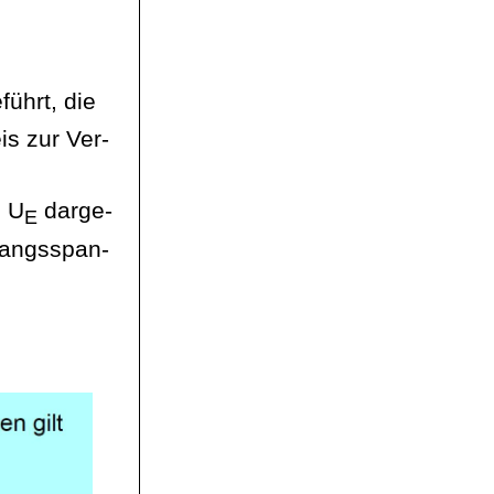
ührt, die
is zur Ver-
 U
darge
-
E
ngangsspan-