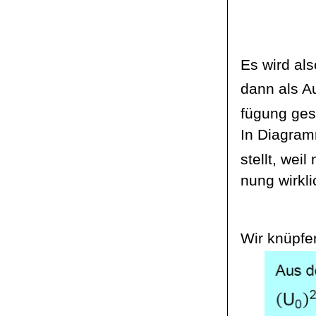
Es wird al
dann als 
fügung
gest
In Diagram
stellt, wei
nung
wirkl
Wir knüpfe