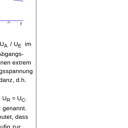
U
/
U
im
A
E
 Abgangs-
inen extrem
ngsspannung
danz, d.h.
. U
= U
.
R
C
z genannt.
eutet, dass
ufig zur