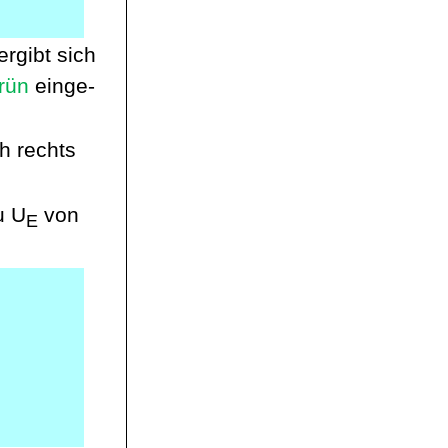
 ergibt sich
rün
einge
-
h rechts
u U
von
E