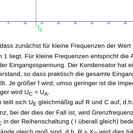
 dass zunächst für kleine Frequenzen der Wert
 1 liegt. Für kleine Frequenzen entspricht die
er Eingangsspannung. Der Kondensator hat e
rstand, so dass praktisch die gesamte Einga
llt. Je größer f wird, umso geringer ist die Impe
ger wird U
= U
.
C
A
teilt sich U
gleichmäßig auf R und C auf, d.h
E
z, bei der dies der Fall ist, wird Grenzfrequen
in der Reihenschaltung
( I
überall gleich) bed
C
ände gleich groß sind, d.h. R = X
wird dies hä