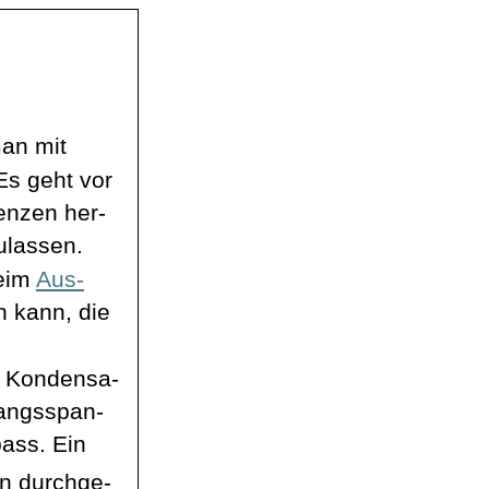
man mit
Es geht vor
enzen her-
ulassen.
beim
Aus-
 kann, die
m
Kondensa
-
gangsspan-
pass. Ein
en
durchge
-