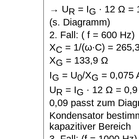
→ U
= I
∙ 12 Ω =
R
G
(s. Diagramm)
2. Fall:
( f
= 600 Hz)
X
= 1/(
ω∙C
) = 265,
C
X
= 133,9 Ω
G
I
= U
/X
= 0,075 
G
0
G
U
= I
∙ 12 Ω = 0,
R
G
0,09 passt zum Dia
Kondensator bestimm
kapazitiver Bereich
3. Fall: (f = 1000 Hz)