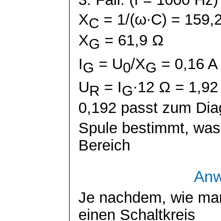
X
= 1/(
ω∙C
) = 159,
C
X
= 61,9 Ω
G
I
= U
/X
= 0,16 A
G
0
G
U
= I
∙12 Ω = 1,9
R
G
0,192 passt zum Di
Spule bestimmt, was 
Bereich
An
Je nachdem, wie ma
einen Schaltkreis