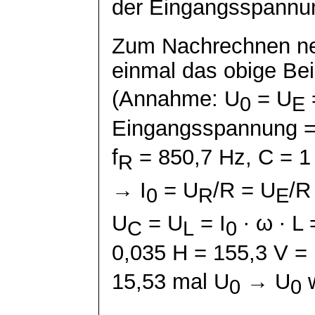
der Eingangsspannu
Zum Nachrechnen ne
einmal das obige Bei
(Annahme: U
= U
0
E
Eingangsspannung =
f
= 850,7 Hz, C = 1
R
→ I
= U
/R = U
/R
0
R
E
U
= U
= I
∙ ω ∙ L 
C
L
0
0,035 H = 155,3 V =
15,53 mal U
→ U
w
0
0