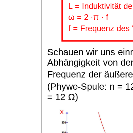
L = Induktivität d
ω = 2 ∙π ∙ f
f = Frequenz des
Schauen wir uns ein
Abhängigkeit von de
Frequenz der äußere
(
Phywe
-Spule: n = 1
= 12 Ω)