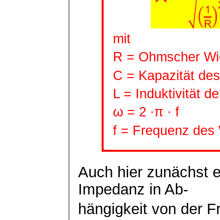
mit
R =
Ohmscher
Wi
C = Kapazität de
L = Induktivität d
ω = 2 ∙π ∙ f
f = Frequenz des
Auch hier zunächst 
Impedanz in Ab-
hängigkeit
von der Fr