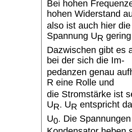
Bei hohen Frequenze
hohen Widerstand au
also ist auch hier di
Spannung U
gering
R
Dazwischen gibt es a
bei der sich die Im-
pedanzen
genau aufh
R eine Rolle und
die Stromstärke ist 
U
.
U
entspricht d
R
R
U
. Die Spannungen
0
Kondensator heben s