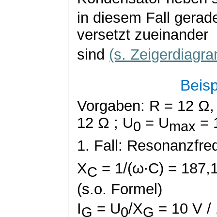
in diesem Fall gerad
versetzt zueinander
sind
(s. Zeigerdiagr
Beis
Vorgaben: R = 12 Ω,
12
Ω ;
U
=
U
= 
0
max
1. Fall: Resonanzfre
X
= 1/(
ω∙C
) = 187
C
(s.o. Formel)
I
= U
/X
= 10 V /
G
0
G