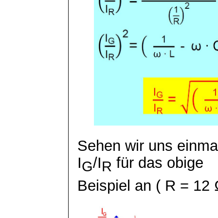
Sehen wir uns einma
I
/I
für das obige
G
R
Beispiel an
( R
= 12 